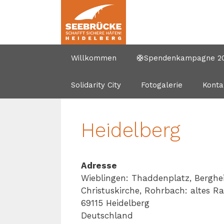
Zum
Inhalt
springen
Willkommen
🛟Spendenkampagne 202
Solidarity City
Fotogalerie
Konta
Heidelberg
Adresse
Wieblingen: Thaddenplatz, Berghei
Christuskirche, Rohrbach: altes R
69115 Heidelberg
Deutschland