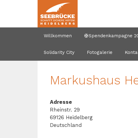
Zum
Inhalt
springen
Willkommen
🛟Spendenkampagne 202
Solidarity City
Fotogalerie
Konta
Markushaus He
Adresse
Rheinstr. 29
69126 Heidelberg
Deutschland