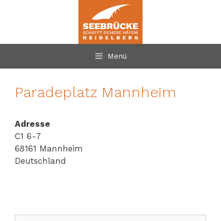
Zum
Inhalt
springen
Menü
Paradeplatz Mannheim
Adresse
C1 6-7
68161 Mannheim
Deutschland
Suchen