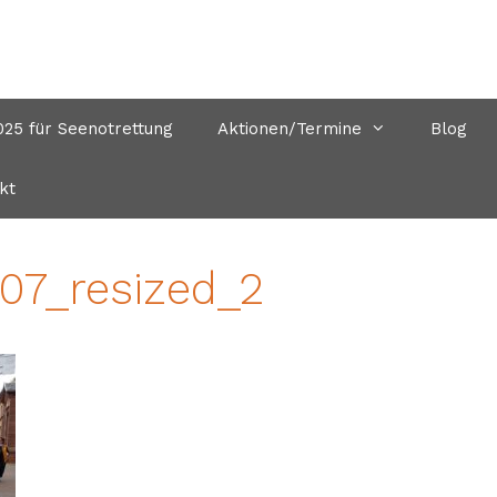
5 für Seenotrettung
Aktionen/Termine
Blog
kt
07_resized_2