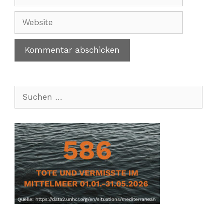
Mail-
Adresse
Website
Suchen
nach: