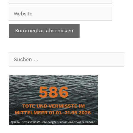
Mail-
Adresse
Website
Suchen
nach: