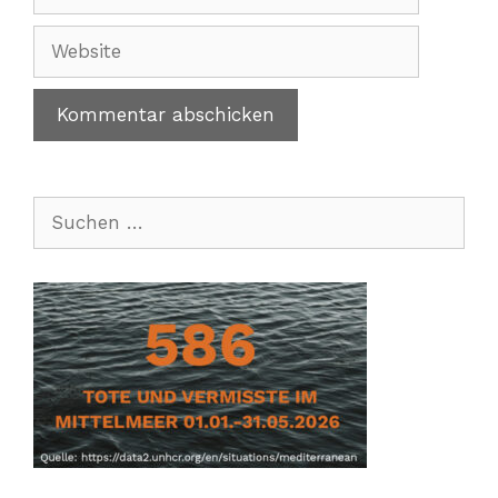
Mail-
Adresse
Website
Suchen
nach: