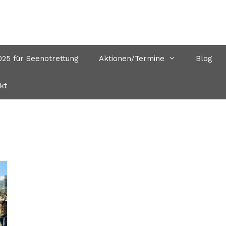
5 für Seenotrettung
Aktionen/Termine
Blog
kt