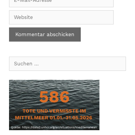
Mail-
Adresse
Website
Suchen
nach: