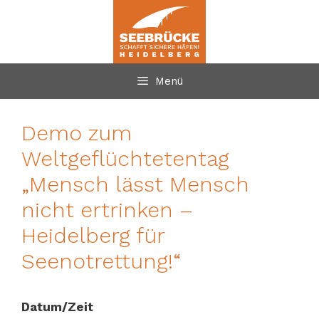
Zum
Inhalt
springen
Menü
Demo zum
Weltgeflüchtetentag
„Mensch lässt Mensch
nicht ertrinken –
Heidelberg für
Seenotrettung!“
Datum/Zeit