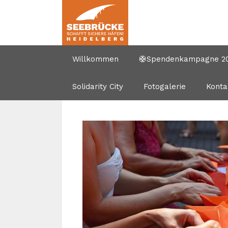
Zum
Inhalt
springen
Willkommen
🛟Spendenkampagne 202
Solidarity City
Fotogalerie
Konta