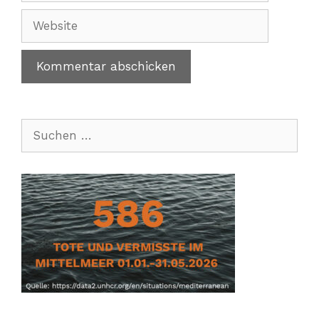
Adresse
Website
Suchen
nach: