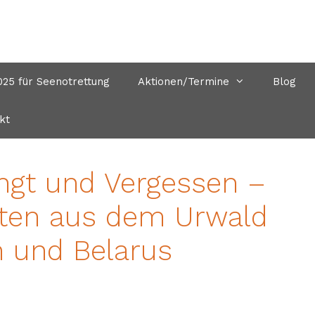
5 für Seenotrettung
Aktionen/Termine
Blog
kt
ängt und Vergessen –
hten aus dem Urwald
 und Belarus